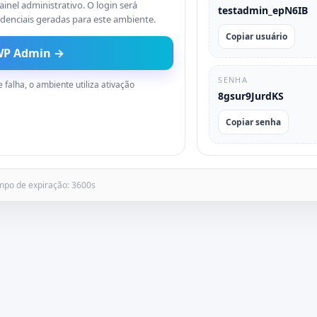
ainel administrativo. O login será
testadmin_epN6IB
denciais geradas para este ambiente.
Copiar usuário
WP Admin →
SENHA
falha, o ambiente utiliza ativação
8gsur9JurdKS
Copiar senha
mpo de expiração: 3600s