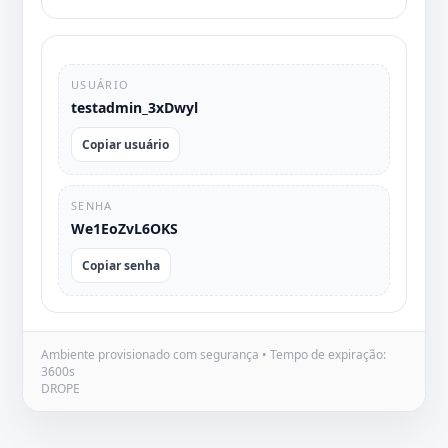
USUÁRIO
testadmin_3xDwyl
Copiar usuário
SENHA
We1EoZvL6OKS
Copiar senha
Ambiente provisionado com segurança • Tempo de expiração:
3600s
DROPE