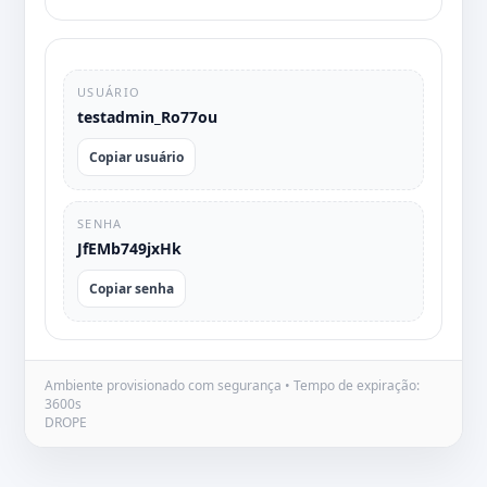
USUÁRIO
testadmin_Ro77ou
Copiar usuário
SENHA
JfEMb749jxHk
Copiar senha
Ambiente provisionado com segurança • Tempo de expiração:
3600s
DROPE