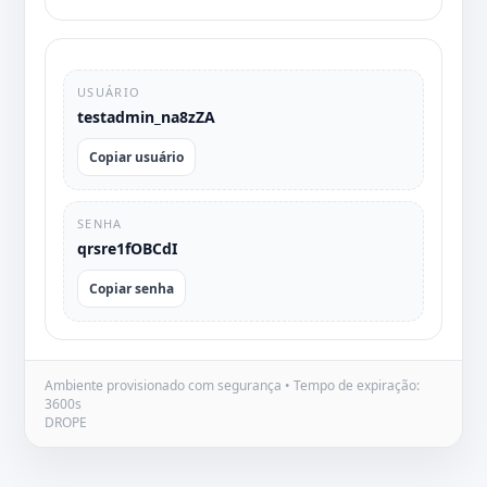
USUÁRIO
testadmin_na8zZA
Copiar usuário
SENHA
qrsre1fOBCdI
Copiar senha
Ambiente provisionado com segurança • Tempo de expiração:
3600s
DROPE