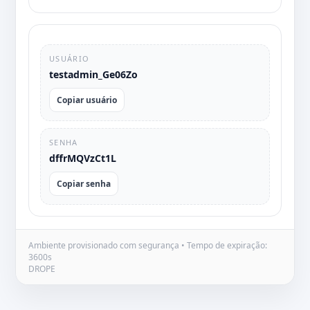
USUÁRIO
testadmin_Ge06Zo
Copiar usuário
SENHA
dffrMQVzCt1L
Copiar senha
Ambiente provisionado com segurança • Tempo de expiração:
3600s
DROPE