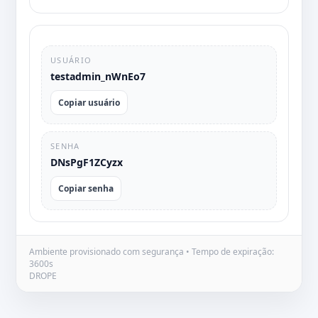
USUÁRIO
testadmin_nWnEo7
Copiar usuário
SENHA
DNsPgF1ZCyzx
Copiar senha
Ambiente provisionado com segurança • Tempo de expiração:
3600s
DROPE