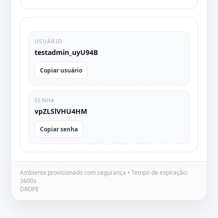
USUÁRIO
testadmin_uyU94B
Copiar usuário
SENHA
vpZLSlVHU4HM
Copiar senha
Ambiente provisionado com segurança • Tempo de expiração:
3600s
DROPE